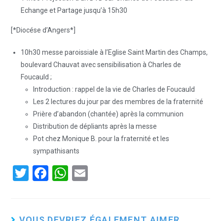
Echange et Partage jusqu’à 15h30
[*Diocése d’Angers*]
10h30 messe paroissiale à l’Eglise Saint Martin des Champs,
boulevard Chauvat avec sensibilisation à Charles de
Foucauld ;
Introduction : rappel de la vie de Charles de Foucauld
Les 2 lectures du jour par des membres de la fraternité
Prière d’abandon (chantée) après la communion
Distribution de dépliants après la messe
Pot chez Monique B. pour la fraternité et les
sympathisants
T
F
W
E
wi
a
h
m
tt
ce
at
ail
er
b
s
VOUS DEVRIEZ ÉGALEMENT AIMER