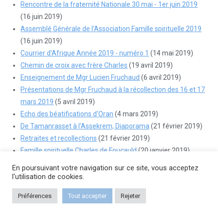
Rencontre de la fraternité Nationale 30 mai - 1er juin 2019
(16 juin 2019)
Assemblé Générale de l’Association Famille spirituelle 2019
(16 juin 2019)
Courrier d'Afrique Année 2019 - numéro 1
(14 mai 2019)
Chemin de croix avec frère Charles
(19 avril 2019)
Enseignement de Mgr Lucien Fruchaud
(6 avril 2019)
Présentations de Mgr Fruchaud à la récollection des 16 et 17
mars 2019
(5 avril 2019)
Echo des béatifications d'Oran
(4 mars 2019)
De Tamanrasset à l'Assekrem, Diaporama
(21 février 2019)
Retraites et recollections
(21 février 2019)
Famille spirituelle Charles de Foucauld
(20 janvier 2019)
Semaine de Nazareth juillet 2022
(17 janvier 2019)
En poursuivant votre navigation sur ce site, vous acceptez
Récollection inter-régionale
(16 janvier 2019)
l'utilisation de cookies.
"La vie de Charles de Foucauld" par la compagnie des
Préférences
Tout accepter
Rejeter
Skowies
(7 décembre 2018)
Echo de la récollection régionale ESTFC
(20 novembre 2018)