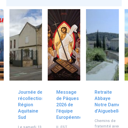
Journée de
Message
Retraite
récollection
de Pâques
Abbaye
Région
2026 de
Notre Dame
Aquitaine
l’équipe
d’Aiguebelle
Sud
Européenne
Chemins de
fraternité avec
Le samedi 13
IL EST