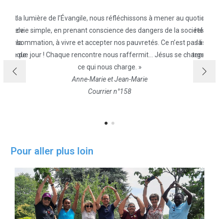
s réfléchissons à mener au quotidien
« En fraternité, j’ai rencontré une belle e
ience des dangers de la société de
relation : celle de la confiance et de l’accuei
r nos pauvretés. Ce n’est pas lisse
la compréhension du cœur, celle de l’écoute
nous raffermit… Jésus se charge de
tendresse et de l’attention d’être là, celle de
us charge. »
la patience et du silence qui permet aux 
et Jean-Marie
mûrir à leur rythme.
er n°158
Valérie
Courrier n°160
Pour aller plus loin