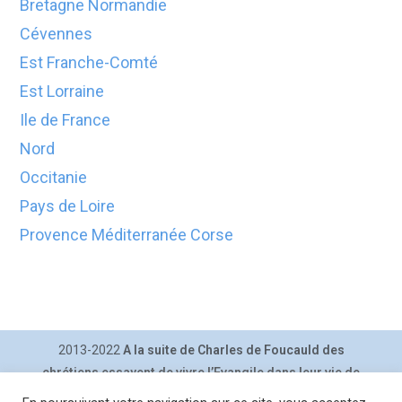
Bretagne Normandie
Cévennes
Est Franche-Comté
Est Lorraine
Ile de France
Nord
Occitanie
Pays de Loire
Provence Méditerranée Corse
2013-2022
A la suite de Charles de Foucauld des
chrétiens essayent de vivre l’Evangile dans leur vie de
tous les jours.