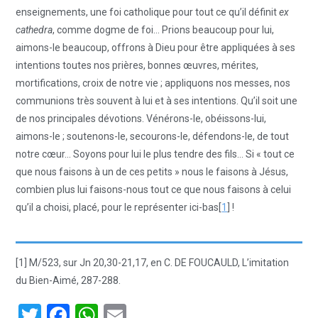
enseignements, une foi catholique pour tout ce qu’il définit
ex
cathedra
, comme dogme de foi… Prions beaucoup pour lui,
aimons-le beaucoup, offrons à Dieu pour être appliquées à ses
intentions toutes nos prières, bonnes œuvres, mérites,
mortifications, croix de notre vie ; appliquons nos messes, nos
communions très souvent à lui et à ses intentions. Qu’il soit une
de nos principales dévotions. Vénérons-le, obéissons-lui,
aimons-le ; soutenons-le, secourons-le, défendons-le, de tout
notre cœur… Soyons pour lui le plus tendre des fils… Si « tout ce
que nous faisons à un de ces petits » nous le faisons à Jésus,
combien plus lui faisons-nous tout ce que nous faisons à celui
qu’il a choisi, placé, pour le représenter ici-bas[
1
] !
[1] M/523, sur Jn 20,30-21,17, en C. DE FOUCAULD, L’imitation
du Bien-Aimé, 287-288.
T
F
W
E