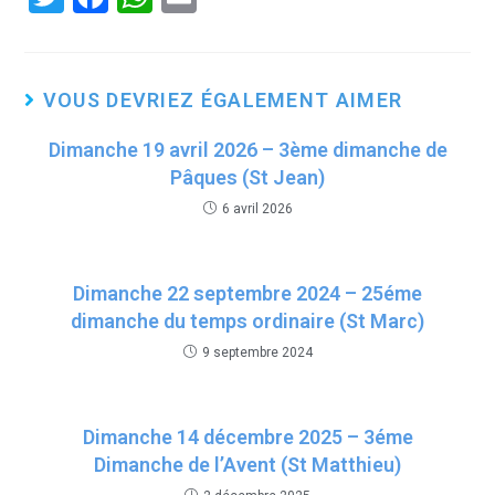
wi
a
h
m
tt
ce
at
ail
er
b
s
VOUS DEVRIEZ ÉGALEMENT AIMER
o
A
Dimanche 19 avril 2026 – 3ème dimanche de
o
p
Pâques (St Jean)
k
p
6 avril 2026
Dimanche 22 septembre 2024 – 25éme
dimanche du temps ordinaire (St Marc)
9 septembre 2024
Dimanche 14 décembre 2025 – 3éme
Dimanche de l’Avent (St Matthieu)