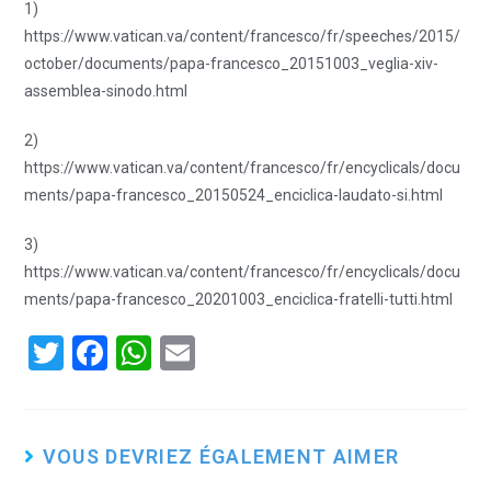
1)
https://www.vatican.va/content/francesco/fr/speeches/2015/
october/documents/papa-francesco_20151003_veglia-xiv-
assemblea-sinodo.html
2)
https://www.vatican.va/content/francesco/fr/encyclicals/docu
ments/papa-francesco_20150524_enciclica-laudato-si.html
3)
https://www.vatican.va/content/francesco/fr/encyclicals/docu
ments/papa-francesco_20201003_enciclica-fratelli-tutti.html
T
F
W
E
wi
a
h
m
tt
ce
at
ail
er
b
s
VOUS DEVRIEZ ÉGALEMENT AIMER