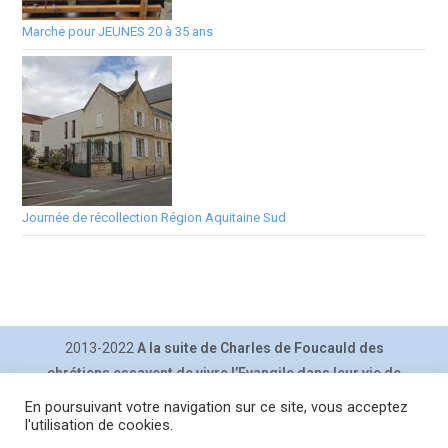
Marche pour JEUNES 20 à 35 ans
Journée de récollection Région Aquitaine Sud
2013-2022
A la suite de Charles de Foucauld des
chrétiens essayent de vivre l’Evangile dans leur vie de
tous les jours.
En poursuivant votre navigation sur ce site, vous acceptez
Contact
|
Inscription lettre
|
Plan du site
|
Mentions légales
|
l'utilisation de cookies.