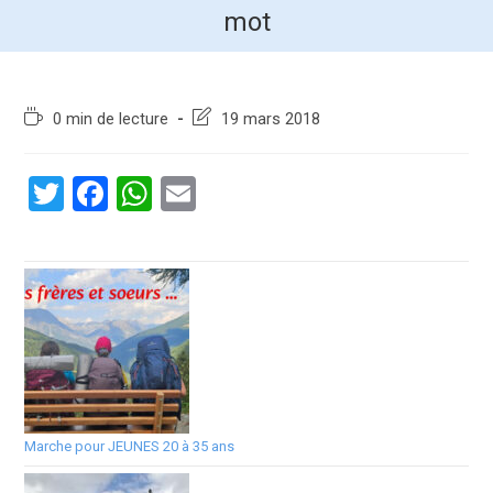
mot
0 min de lecture
19 mars 2018
T
F
W
E
wi
a
h
m
tt
ce
at
ail
er
b
s
o
A
o
p
k
p
Marche pour JEUNES 20 à 35 ans