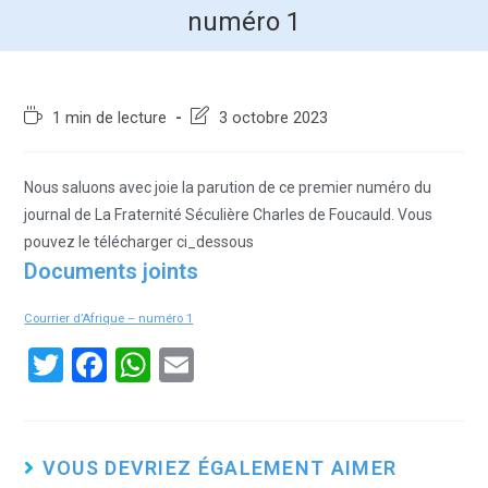
numéro 1
1 min de lecture
3 octobre 2023
Nous saluons avec joie la parution de ce premier numéro du
journal de La Fraternité Séculière Charles de Foucauld. Vous
pouvez le télécharger ci_dessous
Documents joints
Courrier d’Afrique – numéro 1
T
F
W
E
wi
a
h
m
tt
ce
at
ail
er
b
s
VOUS DEVRIEZ ÉGALEMENT AIMER