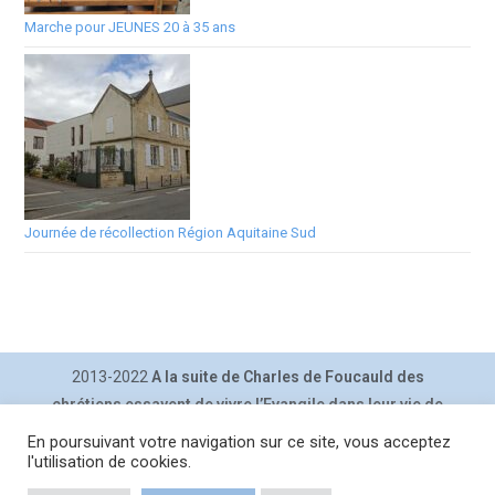
Marche pour JEUNES 20 à 35 ans
Journée de récollection Région Aquitaine Sud
2013-2022
A la suite de Charles de Foucauld des
chrétiens essayent de vivre l’Evangile dans leur vie de
tous les jours.
En poursuivant votre navigation sur ce site, vous acceptez
Contact
|
Inscription lettre
|
Plan du site
|
Mentions légales
|
l'utilisation de cookies.
Politique de confidentialité |
Connexion