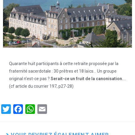
Quarante huit participants à cette retraite proposée par la
fraternité sacerdotale : 30 prêtres et 18 laïcs… Un groupe
original n’est-ce pas ?
Serait-ce un fruit de la canonisation.
…
(cf article du courrier 197, p27-28)
T
F
W
E
wi
a
h
m
tt
ce
at
ail
VOUS DEVRIEZ ÉGALEMENT AIMER