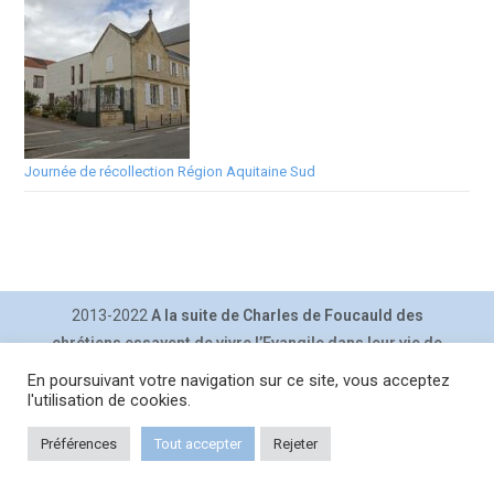
Journée de récollection Région Aquitaine Sud
2013-2022
A la suite de Charles de Foucauld des
chrétiens essayent de vivre l’Evangile dans leur vie de
tous les jours.
En poursuivant votre navigation sur ce site, vous acceptez
Contact
|
Inscription lettre
|
Plan du site
|
Mentions légales
|
l'utilisation de cookies.
Politique de confidentialité |
Connexion
Préférences
Tout accepter
Rejeter
Copyright 2026 - Fraternité Séculière Charles de Foucauld en France