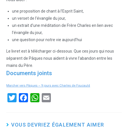
une proposition de chant à l’Esprit Saint,
un verset de l’évangile du jour,
un extrait d’une méditation de Frère Charles en lien avec
l’évangile du jour,
une question pour notre vie aujourd’hui
Le livret est à télécharger ci-dessous. Que ces jours qui nous
séparent de Pâques nous aident à vivre l’abandon entre les
mains du Père.
Documents joints
Marcher vers Pâques – 9 jours avec Charles de Foucauld
T
F
W
E
wi
a
h
m
tt
ce
at
ail
er
b
s
VOUS DEVRIEZ ÉGALEMENT AIMER