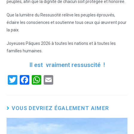
peuples, afin que la dignité de chacun soit protégée et honorée.
Que la lumière du Ressuscité relève les peuples éprouvés,
éclaire les consciences et soutienne tous ceux qui œuvrent pour
la paix.
Joyeuses Pâques 2026 à toutes les nations et à toutes les
familles humaines.
Il est vraiment ressuscité !
T
F
W
E
wi
a
h
m
tt
ce
at
ail
er
b
s
VOUS DEVRIEZ ÉGALEMENT AIMER
o
A
o
p