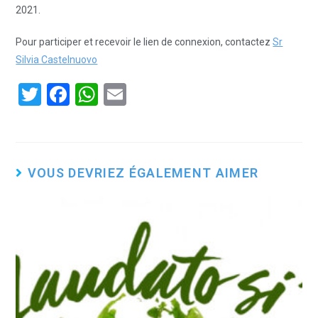
2021.
Pour participer et recevoir le lien de connexion, contactez
Sr
Silvia Castelnuovo
T
F
W
E
wi
a
h
m
tt
ce
at
ail
er
b
s
VOUS DEVRIEZ ÉGALEMENT AIMER
o
A
o
p
k
p