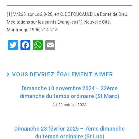
[1] M/263, sur Lc 2,8-20, en C. DE FOUCAULD, La Bonté de Dieu.
Méditations sur les saints Evangiles (1), Nouvelle Cité,
Montrouge 1996, 214-216.
T
F
W
E
wi
a
h
m
tt
ce
at
ail
er
b
s
VOUS DEVRIEZ ÉGALEMENT AIMER
o
A
Dimanche 10 novembre 2024 – 32éme
o
p
dimanche du temps ordinaire (St Marc)
k
p
29 octobre 2024
Dimanche 23 février 2025 – 7ème dimanche
du temps ordinaire (St Luc)