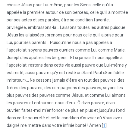
choisie Jésus pour Lui-même, pour les Siens, celle qu’il a
appelée la première autour de son berceau, celle qu’il a montrée
par ses actes et ses paroles, être sa condition favorite,
privilégiée, embrassons-la… Laissons toutes les autres puisque
Jésus les a laissées ; prenons pour nous celle qu’il a prise pour
Lui, pour Ses parents… Puisqu’il ne nous a pas appelés à
l’apostolat, soyons pauvres ouvriers comme Lui, comme Marie,
Joseph, les apôtres, les bergers… Et si jamais Il nous appelle à
l’apostolat, restons dans cette vie aussi pauvre que Lui-même y
est resté, aussi pauvre qu’y est resté un Saint Paul «Son fidèle
imitateur»… Ne cessons jamais d’être en tout des pauvres, des
frères des pauvres, des compagnons des pauvres, soyons les
plus pauvres des pauvres comme Jésus, et comme Lui aimons
les pauvres et entourons-nous d’eux. Ô divin pauvre, divin
ouvrier, faites-moi m’enfoncer de plus en plus et jusqu’au fond
dans cette pauvreté et cette condition d’ouvrier où Vous avez
daigné me mettre dans votre infinie bonté ! Amen [
1
].