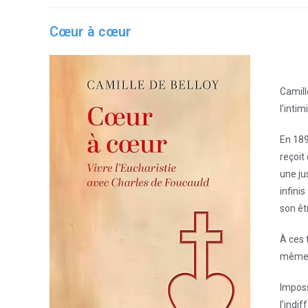
Cœur à cœur
Camill
l’intim
En 189
reçoit 
une ju
infini
son êt
À ces 
même r
Imposs
l’indif