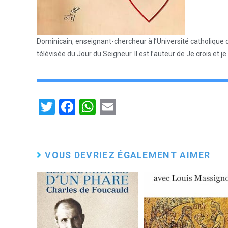
Dominicain, enseignant-chercheur à l’Université catholique 
télévisée du Jour du Seigneur. Il est l’auteur de Je crois et je
T
F
W
E
wi
a
h
m
tt
ce
at
ail
er
b
s
VOUS DEVRIEZ ÉGALEMENT AIMER
o
A
o
p
k
p