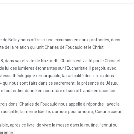
e de Belloy nous offre ici une excursion en eaux profondes, dans
ité de la relation qui unit Charles de Foucauld et le Christ.
8, dans sa retraite de Nazareth, Charles est visité par le Christ et
de lui des lumières étonnantes sur l’Eucharistie. Il perçoit, avec
stesse théologique remarquable, la radicalité des « trois dons
s » qui nous sont faits dans ce sacrement : la présence de Jésus,
re tout entier donné en nourriture et son offrande en sacrifice.
trois dons, Charles de Foucauld nous appelle à répondre : avec la
adicalité, la même liberté, « amour pour amour », Coeur à coeur.
ible, après ce livre, de vivre la messe dans la routine, l’ennui ou
férence !