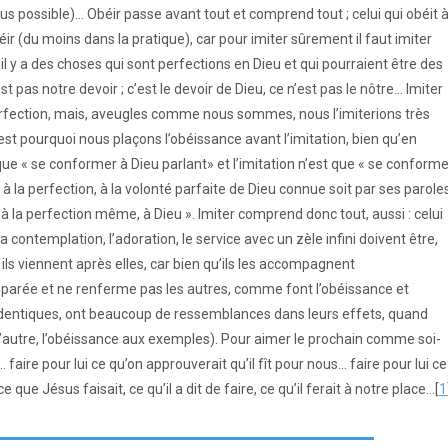
 plus possible)… Obéir passe avant tout et comprend tout ; celui qui obéit 
ir (du moins dans la pratique), car pour imiter sûrement il faut imiter
il y a des choses qui sont perfections en Dieu et qui pourraient être des
 pas notre devoir ; c’est le devoir de Dieu, ce n’est pas le nôtre… Imiter
erfection, mais, aveugles comme nous sommes, nous l’imiterions très
est pourquoi nous plaçons l’obéissance avant l’imitation, bien qu’en
 que « se conformer à Dieu parlant» et l’imitation n’est que « se conforme
é à la perfection, à la volonté parfaite de Dieu connue soit par ses parole
é à la perfection même, à Dieu ». Imiter comprend donc tout, aussi : celui
La contemplation, l’adoration, le service avec un zèle infini doivent être,
 ils viennent après elles, car bien qu’ils les accompagnent
éparée et ne renferme pas les autres, comme font l’obéissance et
être identiques, ont beaucoup de ressemblances dans leurs effets, quand
, l’autre, l’obéissance aux exemples). Pour aimer le prochain comme soi-
… faire pour lui ce qu’on approuverait qu’il fît pour nous… faire pour lui ce
que Jésus faisait, ce qu’il a dit de faire, ce qu’il ferait à notre place…[
1