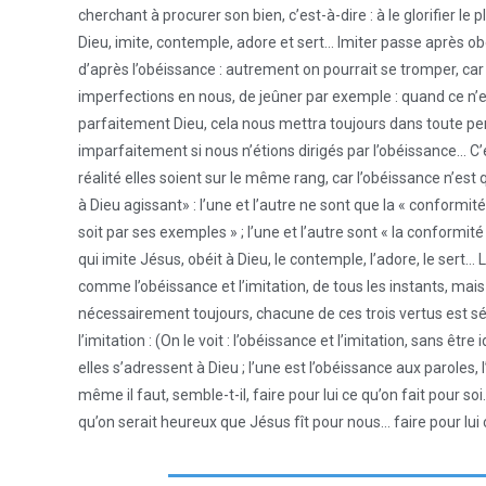
cherchant à procurer son bien, c’est-à-dire : à le glorifier le
Dieu, imite, contemple, adore et sert… Imiter passe après obé
d’après l’obéissance : autrement on pourrait se tromper, car 
imperfections en nous, de jeûner par exemple : quand ce n’est
parfaitement Dieu, cela nous mettra toujours dans toute p
imparfaitement si nous n’étions dirigés par l’obéissance… C’
réalité elles soient sur le même rang, car l’obéissance n’est
à Dieu agissant» : l’une et l’autre ne sont que la « conformit
soit par ses exemples » ; l’une et l’autre sont « la conformit
qui imite Jésus, obéit à Dieu, le contemple, l’adore, le sert… 
comme l’obéissance et l’imitation, de tous les instants, mais
nécessairement toujours, chacune de ces trois vertus est s
l’imitation : (On le voit : l’obéissance et l’imitation, sans 
elles s’adressent à Dieu ; l’une est l’obéissance aux paroles
même il faut, semble-t-il, faire pour lui ce qu’on fait pour soi
qu’on serait heureux que Jésus fît pour nous… faire pour lui ce 