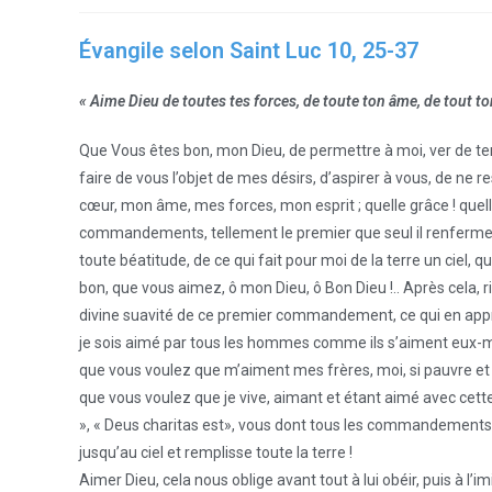
Évangile selon Saint Luc 10, 25-37
« Aime Dieu de toutes tes forces, de toute ton âme, de tout t
Que Vous êtes bon, mon Dieu, de permettre à moi, ver de ter
faire de vous l’objet de mes désirs, d’aspirer à vous, de ne 
cœur, mon âme, mes forces, mon esprit ; quelle grâce ! quell
commandements, tellement le premier que seul il renferme t
toute béatitude, de ce qui fait pour moi de la terre un ciel,
bon, que vous aimez, ô mon Dieu, ô Bon Dieu !.. Après cela, ri
divine suavité de ce premier commandement, ce qui en appro
je sois aimé par tous les hommes comme ils s’aiment eux-
que vous voulez que m’aiment mes frères, moi, si pauvre et
que vous voulez que je vive, aimant et étant aimé avec cett
», « Deus charitas est», vous dont tous les commandements 
jusqu’au ciel et remplisse toute la terre !
Aimer Dieu, cela nous oblige avant tout à lui obéir, puis à l’imi