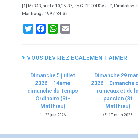
[1] M/343, sur Lc 10,25-37, en C. DE FOUCAULD, L’imitation d
Montrouge 1997, 34-36.
T
F
W
E
wi
a
h
m
tt
ce
at
ail
er
b
s
VOUS DEVRIEZ ÉGALEMENT AIMER
o
A
Dimanche 5 juillet
o
p
Dimanche 29 ma
2026 – 14ème
2026 – Dimanche 
k
p
dimanche du Temps
rameaux et de l
Ordinaire (St-
passion (St
Matthieu)
Matthieu)
22 juin 2026
17 mars 2026