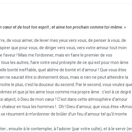
on cœur et de tout ton esprit ; et aime ton prochain comme toi-même. »
re, de vous aimer, de lever mes yeux vers vous, de penser à vous, de
respirer que pour vous, de diriger vers vous, vers votre amour tout mon
e faveur ! Mais me l’ordonner, mais en faire le premier de vos
ous les autres, faire votre seul précepte de ce qui est pour mon âme
 quelle bonté ineffable, quel abîme de bonté et d’amour ! Que vous êtes
en ne saurait être si divinement doux, mais si rien ne peut atteindre la
che le plus, c’est la douceur du second. Par le second, vous voulez qu
mêmes et que je les aime tous comme ma propre âme : c’est à ce degré
 si abject, ô Dieu de mon cœur ! C’est dans cette atmosphère d’amour
e chaleur en tous les hommes !.. Oh ! Dieu d’amour, que vous êtes «Amo
se résument à m’ordonner de brûler d’un feu d’amour tel qu’il monte
ter ; ensuite à le contempler, à l’adorer (par votre culte), et à le servir (e