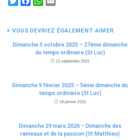
T
F
W
E
wi
a
h
m
tt
ce
at
ail
er
b
s
VOUS DEVRIEZ ÉGALEMENT AIMER
o
A
Dimanche 5 octobre 2025 – 27éme dimanche
o
p
du temps ordinaire (St Luc)
k
p
22 septembre 2025
Dimanche 9 février 2025 – 5éme dimanche du
temps ordinaire (St Luc)
28 janvier 2025
Dimanche 29 mars 2026 – Dimanche des
rameaux et de la passion (St Matthieu)