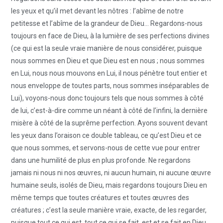
les yeux et qu’il met devant les nôtres : l’abîme de notre
petitesse et l’abîme de la grandeur de Dieu… Regardons-nous
toujours en face de Dieu, à la lumière de ses perfections divines
(ce qui est la seule vraie manière de nous considérer, puisque
nous sommes en Dieu et que Dieu est en nous ; nous sommes
en Lui, nous nous mouvons en Lui, il nous pénètre tout entier et
nous enveloppe de toutes parts, nous sommes inséparables de
Lui), voyons-nous donc toujours tels que nous sommes à côté
de lui, c’est-à-dire comme un néant à côté de l’infini, la dernière
misère à côté de la suprême perfection. Ayons souvent devant
les yeux dans l’oraison ce double tableau, ce qu’est Dieu et ce
que nous sommes, et servons-nous de cette vue pour entrer
dans une humilité de plus en plus profonde. Ne regardons
jamais ni nous ni nos œuvres, ni aucun humain, ni aucune œuvre
humaine seuls, isolés de Dieu, mais regardons toujours Dieu en
même temps que toutes créatures et toutes œuvres des
créatures ; c’est la seule manière vraie, exacte, de les regarder,
puisque tout ce qui est, tout ce qui se fait, est et se fait en Dieu,