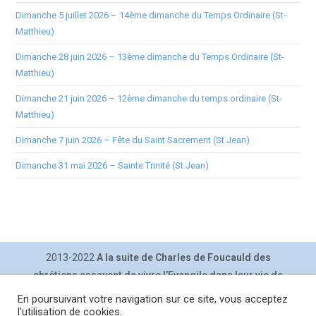
Dimanche 5 juillet 2026 – 14ème dimanche du Temps Ordinaire (St-
Matthieu)
Dimanche 28 juin 2026 – 13ème dimanche du Temps Ordinaire (St-
Matthieu)
Dimanche 21 juin 2026 – 12ème dimanche du temps ordinaire (St-
Matthieu)
Dimanche 7 juin 2026 – Fête du Saint Sacrement (St Jean)
Dimanche 31 mai 2026 – Sainte Trinité (St Jean)
2013-2022
A la suite de Charles de Foucauld des
chrétiens essayent de vivre l’Evangile dans leur vie de
tous les jours.
En poursuivant votre navigation sur ce site, vous acceptez
Contact
|
Inscription lettre
|
Plan du site
|
Mentions légales
|
l'utilisation de cookies.