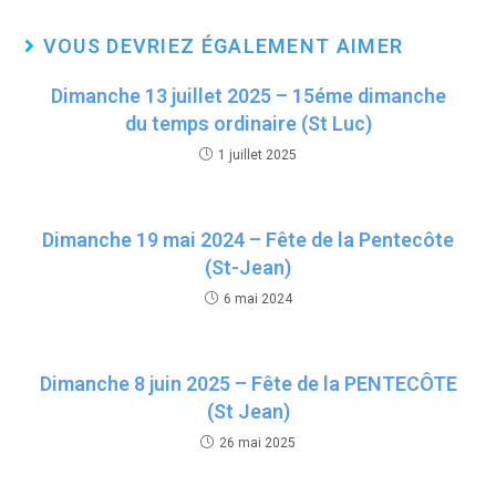
tt
ce
at
ail
er
b
s
VOUS DEVRIEZ ÉGALEMENT AIMER
o
A
Dimanche 13 juillet 2025 – 15éme dimanche
o
p
du temps ordinaire (St Luc)
k
p
1 juillet 2025
Dimanche 19 mai 2024 – Fête de la Pentecôte
(St-Jean)
6 mai 2024
Dimanche 8 juin 2025 – Fête de la PENTECÔTE
(St Jean)
26 mai 2025