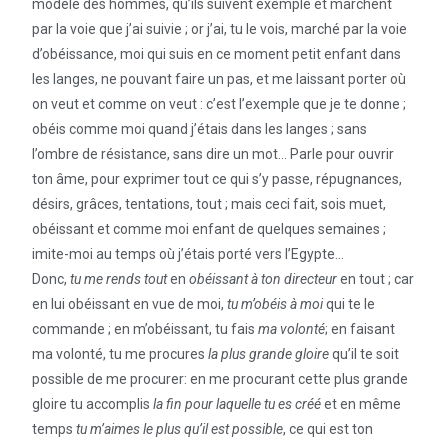
modèle des hommes, qu’ils suivent exemple et marchent
par la voie que j’ai suivie ; or j’ai, tu le vois, marché par la voie
d’obéissance, moi qui suis en ce moment petit enfant dans
les langes, ne pouvant faire un pas, et me laissant porter où
on veut et comme on veut : c’est l’exemple que je te donne ;
obéis comme moi quand j’étais dans les langes ; sans
l’ombre de résistance, sans dire un mot… Parle pour ouvrir
ton âme, pour exprimer tout ce qui s’y passe, répugnances,
désirs, grâces, tentations, tout ; mais ceci fait, sois muet,
obéissant et comme moi enfant de quelques semaines ;
imite-moi au temps où j’étais porté vers l’Egypte…
Donc,
tu me rends tout
en
obéissant à ton directeur
en tout ; car
en lui obéissant en vue de moi,
tu m’obéis à moi
qui te le
commande ; en m’obéissant, tu fais
ma volonté
; en faisant
ma volonté, tu me procures
la plus grande gloire
qu’il te soit
possible de me procurer: en me procurant cette plus grande
gloire tu accomplis
la fin pour laquelle tu es créé
et en même
temps
tu m’aimes le plus qu’il est possible
, ce qui est ton