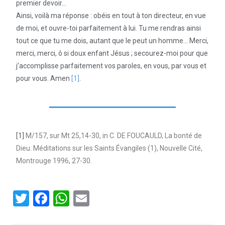
premier devoir…
Ainsi, voilà ma réponse : obéis en tout à ton directeur, en vue
de moi, et ouvre-toi parfaitement à lui. Tu me rendras ainsi
tout ce que tu me dois, autant que le peut un homme… Merci,
merci, merci, ô si doux enfant Jésus ; secourez-moi pour que
j’accomplisse parfaitement vos paroles, en vous, par vous et
pour vous. Amen
[1]
.
[1]
M/157, sur Mt 25,14-30, in C. DE FOUCAULD, La bonté de
Dieu. Méditations sur les Saints Évangiles (1), Nouvelle Cité,
Montrouge 1996, 27-30.
T
F
W
E
wi
a
h
m