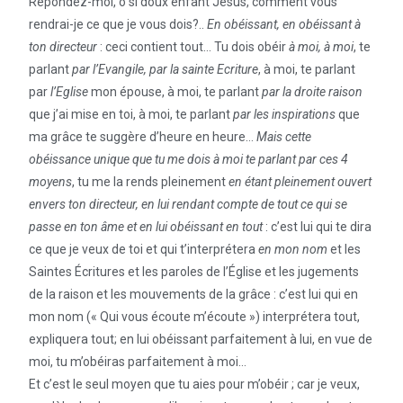
Répondez-moi, ô si doux enfant Jésus, comment vous
rendrai-je ce que je vous dois?..
En obéissant, en obéissant à
ton directeur
: ceci contient tout… Tu dois obéir
à moi, à moi
, te
parlant
par l’Evangile, par la sainte Ecriture
, à moi, te parlant
par
l’Eglise
mon épouse, à moi, te parlant
par la droite raison
que j’ai mise en toi, à moi, te parlant
par les inspirations
que
ma grâce te suggère d’heure en heure…
Mais cette
obéissance unique que tu me dois à moi te parlant par ces 4
moyens
, tu me la rends pleinement
en étant pleinement ouvert
envers ton directeur, en lui rendant compte de tout ce qui se
passe en ton âme et en lui obéissant en tout
: c’est lui qui te dira
ce que je veux de toi et qui t’interprétera
en mon nom
et les
Saintes Écritures et les paroles de l’Église et les jugements
de la raison et les mouvements de la grâce : c’est lui qui en
mon nom (« Qui vous écoute m’écoute ») interprétera tout,
expliquera tout; en lui obéissant parfaitement à lui, en vue de
moi, tu m’obéiras parfaitement à moi…
Et c’est le seul moyen que tu aies pour m’obéir ; car je veux,