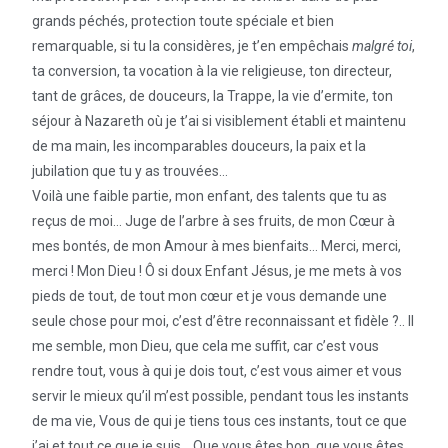
grands péchés, protection toute spéciale et bien
remarquable, si tu la considères, je t’en empêchais
malgré toi
,
ta conversion, ta vocation à la vie religieuse, ton directeur,
tant de grâces, de douceurs, la Trappe, la vie d’ermite, ton
séjour à Nazareth où je t’ai si visiblement établi et maintenu
de ma main, les incomparables douceurs, la paix et la
jubilation que tu y as trouvées…
Voilà une faible partie, mon enfant, des talents que tu as
reçus de moi… Juge de l’arbre à ses fruits, de mon Cœur à
mes bontés, de mon Amour à mes bienfaits… Merci, merci,
merci ! Mon Dieu ! Ô si doux Enfant Jésus, je me mets à vos
pieds de tout, de tout mon cœur et je vous demande une
seule chose pour moi, c’est d’être reconnaissant et fidèle ?.. Il
me semble, mon Dieu, que cela me suffit, car c’est vous
rendre tout, vous à qui je dois tout, c’est vous aimer et vous
servir le mieux qu’il m’est possible, pendant tous les instants
de ma vie, Vous de qui je tiens tous ces instants, tout ce que
j’ai et tout ce que je suis… Que vous êtes bon, que vous êtes