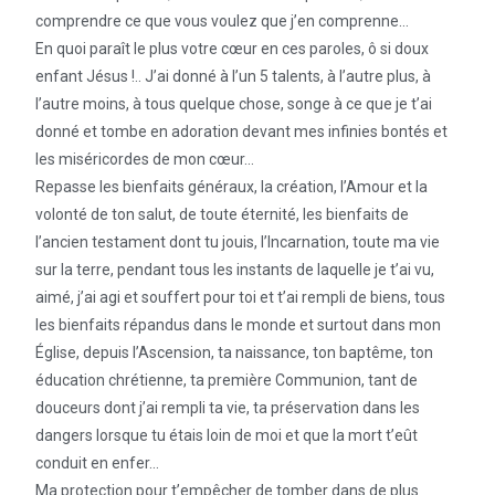
comprendre ce que vous voulez que j’en comprenne…
En quoi paraît le plus votre cœur en ces paroles, ô si doux
enfant Jésus !.. J’ai donné à l’un 5 talents, à l’autre plus, à
l’autre moins, à tous quelque chose, songe à ce que je t’ai
donné et tombe en adoration devant mes infinies bontés et
les miséricordes de mon cœur…
Repasse les bienfaits généraux, la création, l’Amour et la
volonté de ton salut, de toute éternité, les bienfaits de
l’ancien testament dont tu jouis, l’Incarnation, toute ma vie
sur la terre, pendant tous les instants de laquelle je t’ai vu,
aimé, j’ai agi et souffert pour toi et t’ai rempli de biens, tous
les bienfaits répandus dans le monde et surtout dans mon
Église, depuis l’Ascension, ta naissance, ton baptême, ton
éducation chrétienne, ta première Communion, tant de
douceurs dont j’ai rempli ta vie, ta préservation dans les
dangers lorsque tu étais loin de moi et que la mort t’eût
conduit en enfer…
Ma protection pour t’empêcher de tomber dans de plus