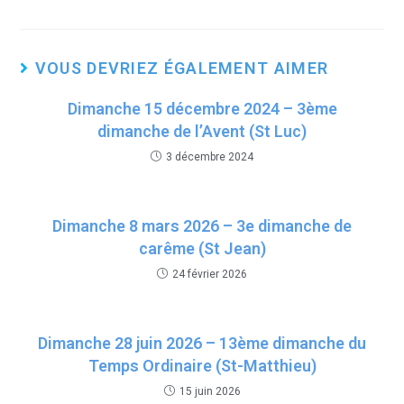
wi
a
h
m
tt
ce
at
ail
er
b
s
VOUS DEVRIEZ ÉGALEMENT AIMER
o
A
Dimanche 15 décembre 2024 – 3ème
o
p
dimanche de l’Avent (St Luc)
k
p
3 décembre 2024
Dimanche 8 mars 2026 – 3e dimanche de
carême (St Jean)
24 février 2026
Dimanche 28 juin 2026 – 13ème dimanche du
Temps Ordinaire (St-Matthieu)
15 juin 2026