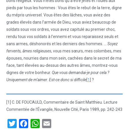
bons religieux. Vous n’êtes bons qu’à être jetés et foulés aux
pieds par tous les hommes : Vous êtes le rebut de la terre, digne
du mépris universel. Vous êtes des lâches, vous aviez des
grades élevés dans l’armée de Dieu, vous aviez beaucoup de
soldats sous vos ordres, vous avez capitulé au premier choc,
rendu tous vos soldats à l’ennemi et vous reparaissez seuls et
sans armes, déshonorés et les derniers des hommes. …
Soyez
fervents, âmes religieuses
, vous mes sœurs, mes colombes, mes
épouses, nourries dans mon sein, cachées dans le secret de ma
face, tant élevées au-dessus des autres âmes, montrez-vous
dignes de votre bonheur.
Que vous demandai-je pour cela ?
Uniquement de m’aimer. Est-ce donc si difficile
[
1
] ?
[1] C. DE FOUCAULD, Commentaire de Saint Matthieu. Lecture
Commentée de l’Évangile, Nouvelle Cité, Paris 1989, pp. 242-243
T
F
W
E