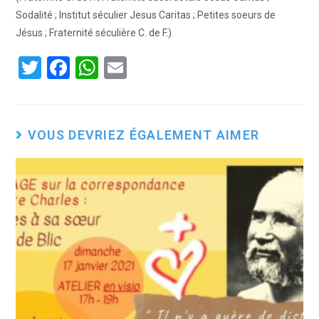
Sodalité ; Institut séculier Jesus Caritas ; Petites soeurs de
Jésus ; Fraternité séculière C. de F.)
T
F
W
E
wi
a
h
m
tt
ce
at
ail
er
b
s
VOUS DEVRIEZ ÉGALEMENT AIMER
o
A
o
p
k
p