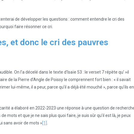
 tenterai de développer les questions : comment entendre le cri des
urquoi faire résonner ce cri.
s, et donc le cri des pauvres
dible. On l’a décelé dans le texte d’Isaïe 53 : le verset 7 répète qu’ »il
e de la Pierre d’Angle de Poissy le comprennent fort bien : « il savait
xprimer lui-même, il a peur, parce qu’il a déjà été mouché », parce qu’ils en
carité a élaboré en 2022-2023 une réponse à une question de recherch
de mots et que je ne sais plus quoi faire, je suis sûr qu’il est là, je peux
ui sans avoir de mots »
[1]
.