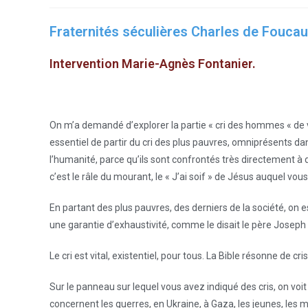
Fraternités séculières Charles de Foucau
Intervention Marie-Agnès Fontanier.
On m’a demandé d’explorer la partie « cri des hommes « de 
essentiel de partir du cri des plus pauvres, omniprésents dans
l’humanité, parce qu’ils sont confrontés très directement à de
c’est le râle du mourant, le « J’ai soif » de Jésus auquel vou
En partant des plus pauvres, des derniers de la société, on e
une garantie d’exhaustivité, comme le disait le père Josep
Le cri est vital, existentiel, pour tous. La Bible résonne de cris
Sur le panneau sur lequel vous avez indiqué des cris, on voit d
concernent les guerres, en Ukraine, à Gaza, les jeunes, les 