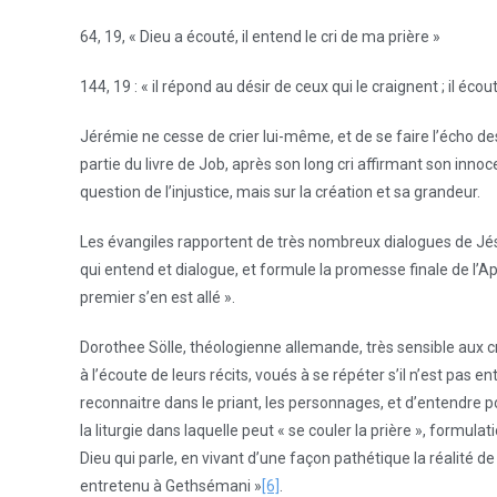
64, 19, « Dieu a écouté, il entend le cri de ma prière »
144, 19 : « il répond au désir de ceux qui le craignent ; il écoute
Jérémie ne cesse de crier lui-même, et de se faire l’écho de
partie du livre de Job, après son long cri affirmant son inno
question de l’injustice, mais sur la création et sa grandeur.
Les évangiles rapportent de très nombreux dialogues de Jés
qui entend et dialogue, et formule la promesse finale de l’Apocal
premier s’en est allé ».
Dorothee Sölle, théologienne allemande, très sensible aux cr
à l’écoute de leurs récits, voués à se répéter s’il n’est pas e
reconnaitre dans le priant, les personnages, et d’entendre p
la liturgie dans laquelle peut « se couler la prière », formula
Dieu qui parle, en vivant d’une façon pathétique la réalité de
entretenu à Gethsémani »
[6]
.