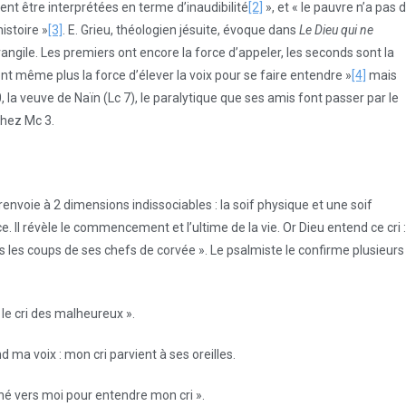
vent être interprétées en terme d’inaudibilité
[2]
», et « le pauvre n’a pas 
histoire »
[3]
. E. Grieu, théologien jésuite, évoque dans
Le Dieu qui ne
vangile. Les premiers ont encore la force d’appeler, les seconds sont la
ont même plus la force d’élever la voix pour se faire entendre »
[4]
mais
 la veuve de Naïn (Lc 7), le paralytique que ses amis font passer par le
chez Mc 3.
ui renvoie à 2 dimensions indissociables : la soif physique et une soif
ce. Il révèle le commencement et l’ultime de la vie. Or Dieu entend ce cri :
ous les coups de ses chefs de corvée ». Le psalmiste le confirme plusieurs
as le cri des malheureux ».
nd ma voix : mon cri parvient à ses oreilles.
nché vers moi pour entendre mon cri ».