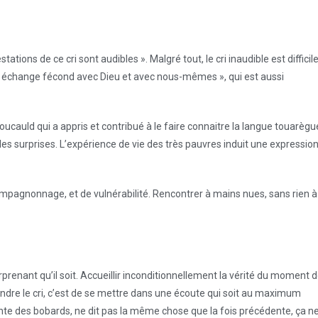
tions de ce cri sont audibles ». Malgré tout, le cri inaudible est difficil
 un échange fécond avec Dieu et avec nous-mêmes », qui est aussi
oucauld qui a appris et contribué à le faire connaitre la langue touarègu
les surprises. L’expérience de vie des très pauvres induit une expressio
pagnonnage, et de vulnérabilité. Rencontrer à mains nues, sans rien à
rprenant qu’il soit. Accueillir inconditionnellement la vérité du moment 
ntendre le cri, c’est de se mettre dans une écoute qui soit au maximum
onte des bobards, ne dit pas la même chose que la fois précédente, ça n