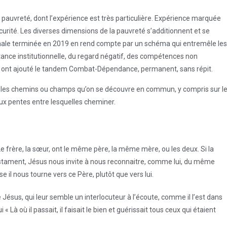
pauvreté, dont l’expérience est très particulière. Expérience marquée
curité. Les diverses dimensions de la pauvreté s’additionnent et se
ionale terminée en 2019 en rend compte par un schéma qui entremêle les
itance institutionnelle, du regard négatif, des compétences non
y ont ajouté le tandem Combat-Dépendance, permanent, sans répit.
par les chemins ou champs qu’on se découvre en commun, y compris sur l
deux pentes entre lesquelles cheminer.
n. Le frère, la sœur, ont le même père, la même mère, ou les deux. Si la
stament, Jésus nous invite à nous reconnaitre, comme lui, du même
e il nous tourne vers ce Père, plutôt que vers lui.
sus, qui leur semble un interlocuteur à l’écoute, comme il l’est dans
 Là où il passait, il faisait le bien et guérissait tous ceux qui étaient
.