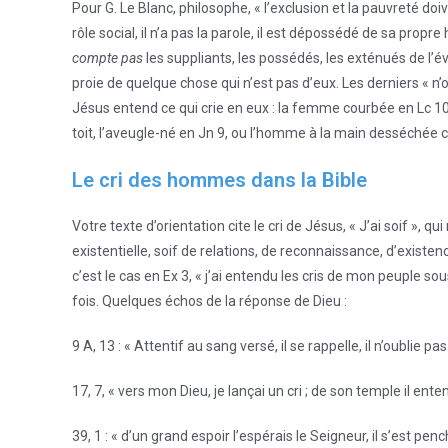
Pour G. Le Blanc, philosophe, « l’exclusion et la pauvreté doi
rôle social, il n’a pas la parole, il est dépossédé de sa propre 
compte pas
les suppliants, les possédés, les exténués de l’é
proie de quelque chose qui n’est pas d’eux. Les derniers « n’
Jésus entend ce qui crie en eux : la femme courbée en Lc 10,
toit, l’aveugle-né en Jn 9, ou l’homme à la main desséchée 
Le cri des hommes dans la Bible
Votre texte d’orientation cite le cri de Jésus, « J’ai soif », q
existentielle, soif de relations, de reconnaissance, d’existen
c’est le cas en Ex 3, « j’ai entendu les cris de mon peuple s
fois. Quelques échos de la réponse de Dieu :
9 A, 13 : « Attentif au sang versé, il se rappelle, il n’oublie p
17, 7, « vers mon Dieu, je lançai un cri ; de son temple il ente
39, 1 : « d’un grand espoir l’espérais le Seigneur, il s’est pe