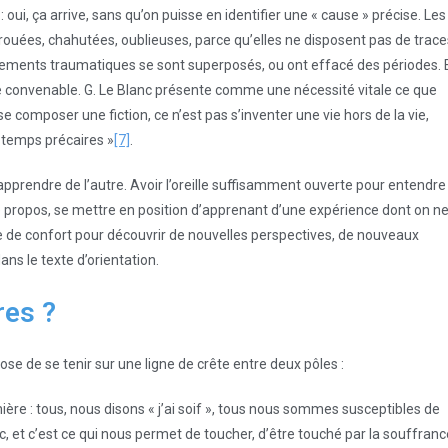
 oui, ça arrive, sans qu’on puisse en identifier une « cause » précise. Les
ouées, chahutées, oublieuses, parce qu’elles ne disposent pas de trace
ements traumatiques se sont superposés, ou ont effacé des périodes. 
 convenable. G. Le Blanc présente comme une nécessité vitale ce que
se composer une fiction, ce n’est pas s’inventer une vie hors de la vie,
 temps précaires »
[7]
.
 apprendre de l’autre. Avoir l’oreille suffisamment ouverte pour entendre
le propos, se mettre en position d’apprenant d’une expérience dont on n
ne de confort pour découvrir de nouvelles perspectives, de nouveaux
ns le texte d’orientation.
res ?
se de se tenir sur une ligne de crête entre deux pôles :
ère : tous, nous disons « j’ai soif », tous nous sommes susceptibles de
etc, et c’est ce qui nous permet de toucher, d’être touché par la souffranc