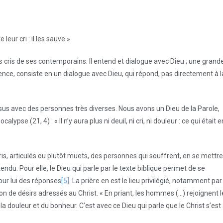
 leur cri : il les sauve »
s cris de ses contemporains. Il entend et dialogue avec Dieu ; une grand
cence, consiste en un dialogue avec Dieu, qui répond, pas directement à l
us avec des personnes très diverses. Nous avons un Dieu de la Parole,
ypse (21, 4) : « Il n’y aura plus ni deuil, ni cri, ni douleur : ce qui était e
is, articulés ou plutôt muets, des personnes qui souffrent, en se mettre
ntendu. Pour elle, le Dieu qui parle par le texte biblique permet de se
our lui des réponses
[5]
. La prière en est le lieu privilégié, notamment par
tion de désirs adressés au Christ. « En priant, les hommes (…) rejoignent l
 la douleur et du bonheur. C’est avec ce Dieu qui parle que le Christ s’est