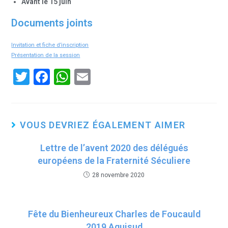
Avant le 15 juin
Documents joints
Invitation et fiche d’inscription
Présentation de la session
T
F
W
E
wi
a
h
m
tt
ce
at
ail
er
b
s
VOUS DEVRIEZ ÉGALEMENT AIMER
o
A
Lettre de l’avent 2020 des délégués
o
p
européens de la Fraternité Séculiere
k
p
28 novembre 2020
Fête du Bienheureux Charles de Foucauld
2019 Aquisud