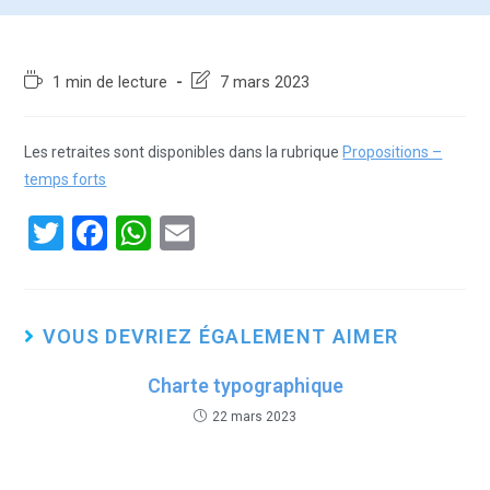
1 min de lecture
7 mars 2023
Les retraites sont disponibles dans la rubrique
Propositions –
temps forts
T
F
W
E
wi
a
h
m
tt
ce
at
ail
er
b
s
VOUS DEVRIEZ ÉGALEMENT AIMER
o
A
Charte typographique
o
p
22 mars 2023
k
p