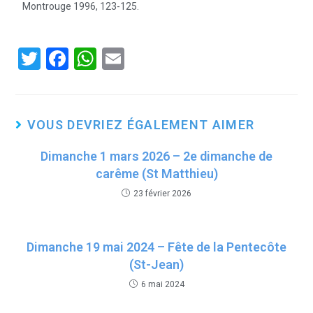
Montrouge 1996, 123-125.
T
F
W
E
wi
a
h
m
tt
ce
at
ail
er
b
s
VOUS DEVRIEZ ÉGALEMENT AIMER
o
A
Dimanche 1 mars 2026 – 2e dimanche de
o
p
carême (St Matthieu)
k
p
23 février 2026
Dimanche 19 mai 2024 – Fête de la Pentecôte
(St-Jean)
6 mai 2024