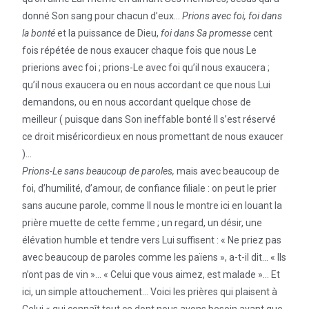
donné Son sang pour chacun d’eux…
Prions avec foi, foi dans
la bonté
et la puissance de Dieu,
foi dans Sa promesse
cent
fois répétée de nous exaucer chaque fois que nous Le
prierions avec foi ; prions-Le avec foi qu’il nous exaucera ;
qu’il nous exaucera ou en nous accordant ce que nous Lui
demandons, ou en nous accordant quelque chose de
meilleur ( puisque dans Son ineffable bonté Il s’est réservé
ce droit miséricordieux en nous promettant de nous exaucer
)…
Prions-Le sans beaucoup de paroles,
mais avec beaucoup de
foi, d’humilité, d’amour, de confiance filiale : on peut le prier
sans aucune parole, comme Il nous le montre ici en louant la
prière muette de cette femme ; un regard, un désir, une
élévation humble et tendre vers Lui suffisent : « Ne priez pas
avec beaucoup de paroles comme les païens », a-t-il dit… « Ils
n’ont pas de vin »… « Celui que vous aimez, est malade »… Et
ici, un simple attouchement… Voici les prières qui plaisent à
Celui « qui connaît tout ce dont nous avons besoin avant que