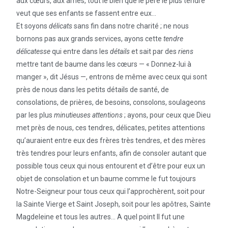
aux cœurs, aux âmes, tout le bien que le père le plus tendre
veut que ses enfants se fassent entre eux…
Et soyons
délicats
sans fin dans notre charité ; ne nous
bornons pas aux grands services, ayons cette
tendre
délicatesse
qui entre dans les
détails
et sait par des
riens
mettre tant de baume dans les cœurs — « Donnez-lui à
manger », dit Jésus —, entrons de même avec ceux qui sont
près de nous dans les petits détails de santé, de
consolations, de prières, de besoins, consolons, soulageons
par les plus
minutieuses attentions
; ayons, pour ceux que Dieu
met près de nous, ces tendres, délicates, petites attentions
qu’auraient entre eux des frères très tendres, et des mères
très tendres pour leurs enfants, afin de consoler autant que
possible tous ceux qui nous entourent et d’être pour eux un
objet de consolation et un baume comme le fut toujours
Notre-Seigneur pour tous ceux qui l’approchèrent, soit pour
la Sainte Vierge et Saint Joseph, soit pour les apôtres, Sainte
Magdeleine et tous les autres… A quel point Il fut une