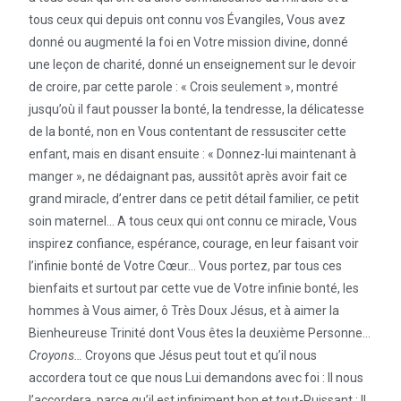
tous ceux qui depuis ont connu vos Évangiles, Vous avez
donné ou augmenté la foi en Votre mission divine, donné
une leçon de charité, donné un enseignement sur le devoir
de croire, par cette parole : « Crois seulement », montré
jusqu’où il faut pousser la bonté, la tendresse, la délicatesse
de la bonté, non en Vous contentant de ressusciter cette
enfant, mais en disant ensuite : « Donnez-lui maintenant à
manger », ne dédaignant pas, aussitôt après avoir fait ce
grand miracle, d’entrer dans ce petit détail familier, ce petit
soin maternel… A tous ceux qui ont connu ce miracle, Vous
inspirez confiance, espérance, courage, en leur faisant voir
l’infinie bonté de Votre Cœur… Vous portez, par tous ces
bienfaits et surtout par cette vue de Votre infinie bonté, les
hommes à Vous aimer, ô Très Doux Jésus, et à aimer la
Bienheureuse Trinité dont Vous êtes la deuxième Personne…
Croyons…
Croyons que Jésus peut tout et qu’il nous
accordera tout ce que nous Lui demandons avec foi : Il nous
l’accordera, parce qu’il est infiniment bon et tout-Puissant ; Il