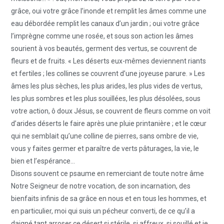
grâce, oui votre grâce l’inonde et remplit les âmes comme une
eau débordée remplit les canaux d’un jardin ; oui votre grâce
l’imprègne comme une rosée, et sous son action les âmes
sourient à vos beautés, germent des vertus, se couvrent de
fleurs et de fruits. « Les déserts eux-mêmes deviennent riants
et fertiles ; les collines se couvrent d’une joyeuse parure. » Les
âmes les plus sèches, les plus arides, les plus vides de vertus,
les plus sombres et les plus souillées, les plus désolées, sous
votre action, ô doux Jésus, se couvrent de fleurs comme on voit
d’arides déserts le faire après une pluie printanière ; et le cœur
qui ne semblait qu’une colline de pierres, sans ombre de vie,
vous y faites germer et paraître de verts pâturages, la vie, le
bien et l’espérance…
Disons souvent ce psaume en remerciant de toute notre âme
Notre Seigneur de notre vocation, de son incarnation, des
bienfaits infinis de sa grâce en nous et en tous les hommes, et
en particulier, moi qui suis un pécheur converti, de ce qu’il a
daigné tant arroser ce désert si stérile, si affreux, si souillé et je