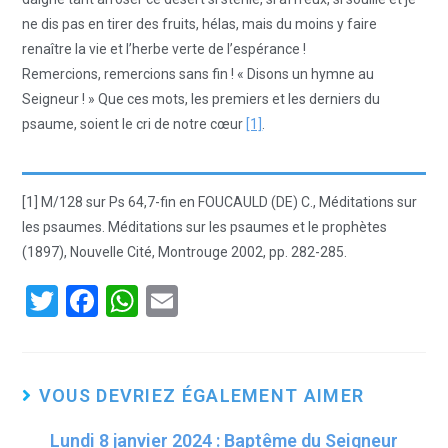
ne dis pas en tirer des fruits, hélas, mais du moins y faire
renaître la vie et l’herbe verte de l’espérance !
Remercions, remercions sans fin ! « Disons un hymne au
Seigneur ! » Que ces mots, les premiers et les derniers du
psaume, soient le cri de notre cœur
[1]
.
[1] M/128 sur Ps 64,7-fin en FOUCAULD (DE) C., Méditations sur
les psaumes. Méditations sur les psaumes et le prophètes
(1897), Nouvelle Cité, Montrouge 2002, pp. 282-285.
T
F
W
E
wi
a
h
m
tt
ce
at
ail
er
b
s
VOUS DEVRIEZ ÉGALEMENT AIMER
o
A
Lundi 8 janvier 2024 : Baptême du Seigneur