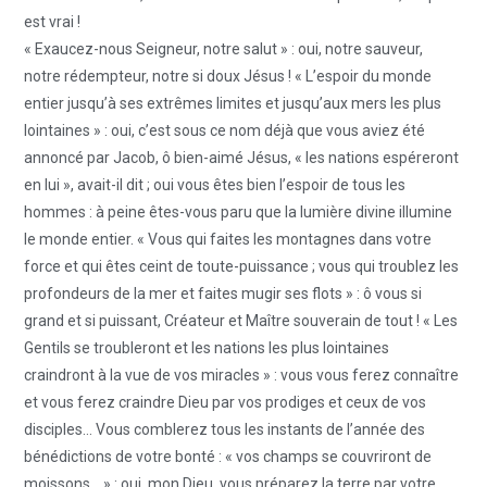
est vrai !
« Exaucez-nous Seigneur, notre salut » : oui, notre sauveur,
notre rédempteur, notre si doux Jésus ! « L’espoir du monde
entier jusqu’à ses extrêmes limites et jusqu’aux mers les plus
lointaines » : oui, c’est sous ce nom déjà que vous aviez été
annoncé par Jacob, ô bien-aimé Jésus, « les nations espéreront
en lui », avait-il dit ; oui vous êtes bien l’espoir de tous les
hommes : à peine êtes-vous paru que la lumière divine illumine
le monde entier. « Vous qui faites les montagnes dans votre
force et qui êtes ceint de toute-puissance ; vous qui troublez les
profondeurs de la mer et faites mugir ses flots » : ô vous si
grand et si puissant, Créateur et Maître souverain de tout ! « Les
Gentils se troubleront et les nations les plus lointaines
craindront à la vue de vos miracles » : vous vous ferez connaître
et vous ferez craindre Dieu par vos prodiges et ceux de vos
disciples… Vous comblerez tous les instants de l’année des
bénédictions de votre bonté : « vos champs se couvriront de
moissons… » : oui, mon Dieu, vous préparez la terre par votre