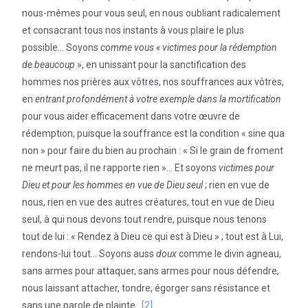
nous-mêmes pour vous seul, en nous oubliant radicalement
et consacrant tous nos instants à vous plaire le plus
possible… Soyons
comme vous « victimes pour la rédemption
de beaucoup
», en unissant pour la sanctification des
hommes nos prières aux vôtres, nos souffrances aux vôtres,
en
entrant profondément à votre exemple dans la mortification
pour vous aider efficacement dans votre œuvre de
rédemption, puisque la souffrance est la condition « sine qua
non » pour faire du bien au prochain : « Si le grain de froment
ne meurt pas, il ne rapporte rien »… Et soyons
victimes pour
Dieu et pour les hommes en vue de Dieu seul
; rien en vue de
nous, rien en vue des autres créatures, tout en vue de Dieu
seul, à qui nous devons tout rendre, puisque nous tenons
tout de lui : « Rendez à Dieu ce qui est à Dieu » ; tout est à Lui,
rendons-lui tout… Soyons auss
doux
comme le divin agneau,
sans armes pour attaquer, sans armes pour nous défendre,
nous laissant attacher, tondre, égorger sans résistance et
sans une parole de plainte.
[2]
.