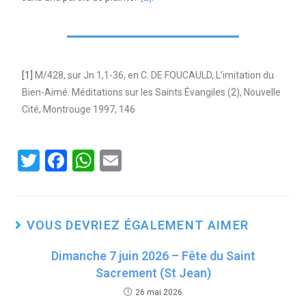
[1]
M/428, sur Jn 1,1-36, en C. DE FOUCAULD, L’imitation du
Bien-Aimé. Méditations sur les Saints Évangiles (2), Nouvelle
Cité, Montrouge 1997, 146
T
F
W
E
wi
a
h
m
tt
ce
at
ail
er
b
s
VOUS DEVRIEZ ÉGALEMENT AIMER
o
A
Dimanche 7 juin 2026 – Fête du Saint
o
p
Sacrement (St Jean)
k
p
26 mai 2026