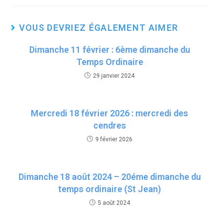
tt
ce
at
ail
er
b
s
VOUS DEVRIEZ ÉGALEMENT AIMER
o
A
Dimanche 11 février : 6ème dimanche du
o
p
Temps Ordinaire
k
p
29 janvier 2024
Mercredi 18 février 2026 : mercredi des
cendres
9 février 2026
Dimanche 18 août 2024 – 20éme dimanche du
temps ordinaire (St Jean)
5 août 2024