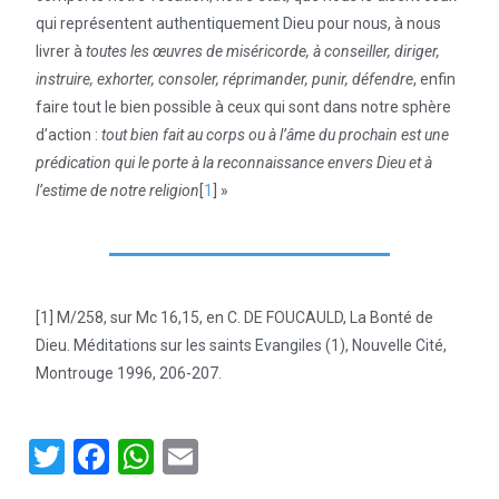
qui représentent authentiquement Dieu pour nous, à nous
livrer à
toutes les œuvres de miséricorde, à conseiller, diriger,
instruire, exhorter, consoler, réprimander, punir, défendre
, enfin
faire tout le bien possible à ceux qui sont dans notre sphère
d’action :
tout bien fait au corps ou à l’âme du prochain est une
prédication qui le porte à la reconnaissance envers Dieu et à
l’estime de notre religion
[
1
] »
[1] M/258, sur Mc 16,15, en C. DE FOUCAULD, La Bonté de
Dieu. Méditations sur les saints Evangiles (1), Nouvelle Cité,
Montrouge 1996, 206-207.
T
F
W
E
wi
a
h
m