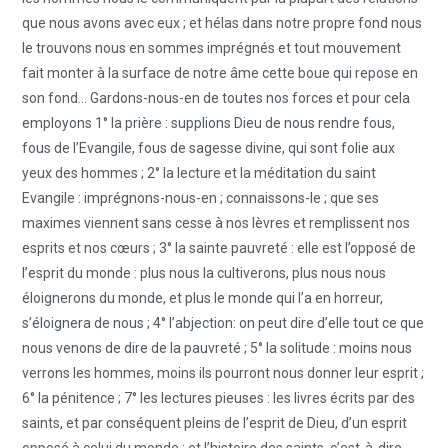
que nous avons avec eux ; et hélas dans notre propre fond nous
le trouvons nous en sommes imprégnés et tout mouvement
fait monter à la surface de notre âme cette boue qui repose en
son fond… Gardons-nous-en de toutes nos forces et pour cela
employons 1° la prière : supplions Dieu de nous rendre fous,
fous de l’Evangile, fous de sagesse divine, qui sont folie aux
yeux des hommes ; 2° la lecture et la méditation du saint
Evangile : imprégnons-nous-en ; connaissons-le ; que ses
maximes viennent sans cesse à nos lèvres et remplissent nos
esprits et nos cœurs ; 3° la sainte pauvreté : elle est l’opposé de
l’esprit du monde : plus nous la cultiverons, plus nous nous
éloignerons du monde, et plus le monde qui l’a en horreur,
s’éloignera de nous ; 4° l’abjection: on peut dire d’elle tout ce que
nous venons de dire de la pauvreté ; 5° la solitude : moins nous
verrons les hommes, moins ils pourront nous donner leur esprit ;
6° la pénitence ; 7° les lectures pieuses : les livres écrits par des
saints, et par conséquent pleins de l’esprit de Dieu, d’un esprit
opposé à celui du monde ; et l’histoire des saints, c’est-à-dire