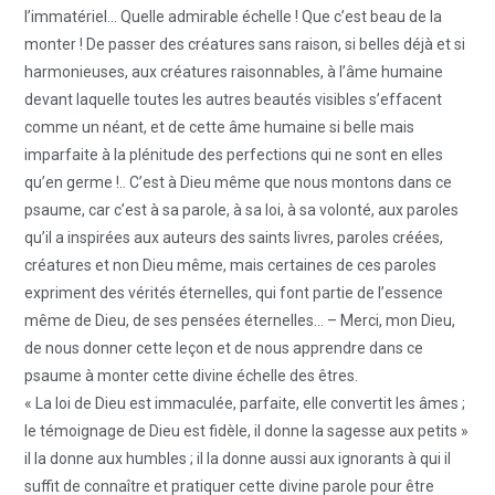
l’immatériel… Quelle admirable échelle ! Que c’est beau de la
monter ! De passer des créatures sans raison, si belles déjà et si
harmonieuses, aux créatures raisonnables, à l’âme humaine
devant laquelle toutes les autres beautés visibles s’effacent
comme un néant, et de cette âme humaine si belle mais
imparfaite à la plénitude des perfections qui ne sont en elles
qu’en germe !.. C’est à Dieu même que nous montons dans ce
psaume, car c’est à sa parole, à sa loi, à sa volonté, aux paroles
qu’il a inspirées aux auteurs des saints livres, paroles créées,
créatures et non Dieu même, mais certaines de ces paroles
expriment des vérités éternelles, qui font partie de l’essence
même de Dieu, de ses pensées éternelles… – Merci, mon Dieu,
de nous donner cette leçon et de nous apprendre dans ce
psaume à monter cette divine échelle des êtres.
« La loi de Dieu est immaculée, parfaite, elle convertit les âmes ;
le témoignage de Dieu est fidèle, il donne la sagesse aux petits »
il la donne aux humbles ; il la donne aussi aux ignorants à qui il
suffit de connaître et pratiquer cette divine parole pour être