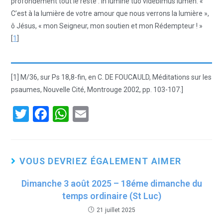
profondément tout le reste : in lumine tuo videbimus lumen. «
C’est à la lumière de votre amour que nous verrons la lumière »,
ô Jésus, « mon Seigneur, mon soutien et mon Rédempteur ! »
[
1
]
[1] M/36, sur Ps 18,8-fin, en C. DE FOUCAULD, Méditations sur les
psaumes, Nouvelle Cité, Montrouge 2002, pp. 103-107.]
T
F
W
E
wi
a
h
m
tt
ce
at
ail
er
b
s
VOUS DEVRIEZ ÉGALEMENT AIMER
o
A
Dimanche 3 août 2025 – 18éme dimanche du
o
p
temps ordinaire (St Luc)
k
p
21 juillet 2025