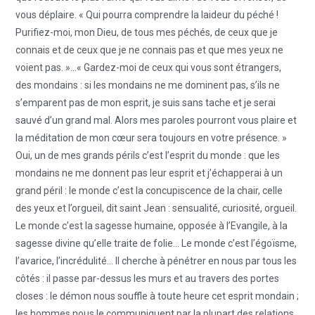
vous déplaire. « Qui pourra comprendre la laideur du péché !
Purifiez-moi, mon Dieu, de tous mes péchés, de ceux que je
connais et de ceux que je ne connais pas et que mes yeux ne
voient pas. »…« Gardez-moi de ceux qui vous sont étrangers,
des mondains : si les mondains ne me dominent pas, s’ils ne
s’emparent pas de mon esprit, je suis sans tache et je serai
sauvé d’un grand mal. Alors mes paroles pourront vous plaire et
la méditation de mon cœur sera toujours en votre présence. »
Oui, un de mes grands périls c’est l’esprit du monde : que les
mondains ne me donnent pas leur esprit et j’échapperai à un
grand péril : le monde c’est la concupiscence de la chair, celle
des yeux et l’orgueil, dit saint Jean : sensualité, curiosité, orgueil.
Le monde c’est la sagesse humaine, opposée à l’Evangile, à la
sagesse divine qu’elle traite de folie… Le monde c’est l’égoïsme,
l’avarice, l’incrédulité… Il cherche à pénétrer en nous par tous les
côtés : il passe par-dessus les murs et au travers des portes
closes : le démon nous souffle à toute heure cet esprit mondain ;
les hommes nous le communiquent par la plupart des relations