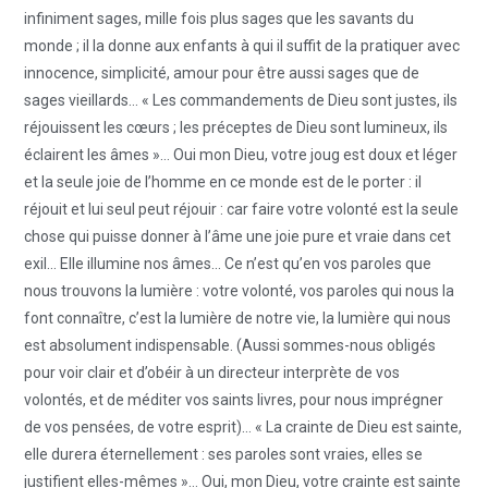
infiniment sages, mille fois plus sages que les savants du
monde ; il la donne aux enfants à qui il suffit de la pratiquer avec
innocence, simplicité, amour pour être aussi sages que de
sages vieillards… « Les commandements de Dieu sont justes, ils
réjouissent les cœurs ; les préceptes de Dieu sont lumineux, ils
éclairent les âmes »… Oui mon Dieu, votre joug est doux et léger
et la seule joie de l’homme en ce monde est de le porter : il
réjouit et lui seul peut réjouir : car faire votre volonté est la seule
chose qui puisse donner à l’âme une joie pure et vraie dans cet
exil… Elle illumine nos âmes… Ce n’est qu’en vos paroles que
nous trouvons la lumière : votre volonté, vos paroles qui nous la
font connaître, c’est la lumière de notre vie, la lumière qui nous
est absolument indispensable. (Aussi sommes-nous obligés
pour voir clair et d’obéir à un directeur interprète de vos
volontés, et de méditer vos saints livres, pour nous imprégner
de vos pensées, de votre esprit)… « La crainte de Dieu est sainte,
elle durera éternellement : ses paroles sont vraies, elles se
justifient elles-mêmes »… Oui, mon Dieu, votre crainte est sainte