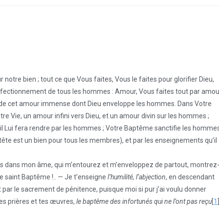
notre bien ; tout ce que Vous faites, Vous le faites pour glorifier Dieu,
 perfectionnement de tous les hommes : Amour, Vous faites tout par amou
te de cet amour immense dont Dieu enveloppe les hommes. Dans Votre
 Vie, un amour infini vers Dieu, et un amour divin sur les hommes ;
u’il Lui fera rendre par les hommes ; Votre Baptême sanctifie les homme
tête est un bien pour tous les membres), et par les enseignements qu’il
i êtes dans mon âme, qui m’entourez et m’enveloppez de partout, montrez
 saint Baptême !.. — Je t’enseigne
l’humilité, l’abjection
, en descendant
 par le sacrement de pénitence, puisque moi si pur j’ai voulu donner
tes prières et tes œuvres,
le baptême des infortunés qui ne l’ont pas reçu
[
1