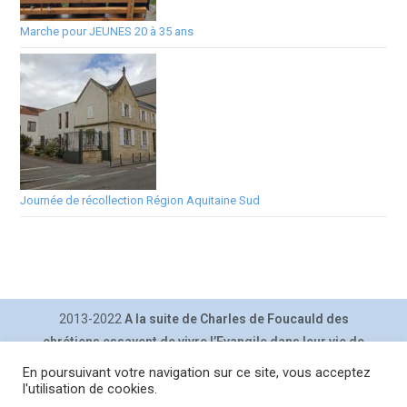
Marche pour JEUNES 20 à 35 ans
Journée de récollection Région Aquitaine Sud
2013-2022
A la suite de Charles de Foucauld des
chrétiens essayent de vivre l’Evangile dans leur vie de
tous les jours.
En poursuivant votre navigation sur ce site, vous acceptez
Contact
|
Inscription lettre
|
Plan du site
|
Mentions légales
|
l'utilisation de cookies.