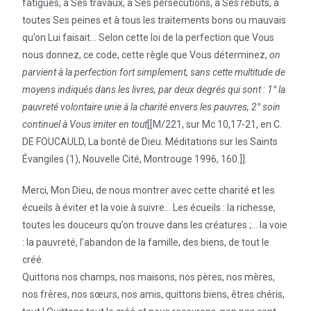
fatigues, à Ses travaux, à Ses persécutions, à Ses rebuts, à
toutes Ses peines et à tous les traitements bons ou mauvais
qu’on Lui faisait… Selon cette loi de la perfection que Vous
nous donnez, ce code, cette règle que Vous déterminez,
on
parvient à la perfection fort simplement, sans cette multitude de
moyens indiqués dans les livres, par deux degrés qui sont : 1° la
pauvreté volontaire unie à la charité envers les pauvres, 2° soin
continuel à Vous imiter en tout
[[M/221, sur Mc 10,17-21, en C.
DE FOUCAULD, La bonté de Dieu. Méditations sur les Saints
Évangiles (1), Nouvelle Cité, Montrouge 1996, 160.]].
Merci, Mon Dieu, de nous montrer avec cette charité et les
écueils à éviter et la voie à suivre… Les écueils : la richesse,
toutes les douceurs qu’on trouve dans les créatures ;… la voie
: la pauvreté, l’abandon de la famille, des biens, de tout le
créé.
Quittons nos champs, nos maisons, nos pères, nos mères,
nos frères, nos sœurs, nos amis, quittons biens, êtres chéris,