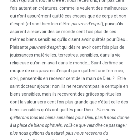
tout ! Quittons tout le créé et nous recevrons, non pas cent
fois autant en créatures, comme le veulent des malheureux
qui n’ont assurément quitté ces choses que de corps et non
d’esprit (et sont bien loin d’être
pauvres d’esprit
), puisqu’ils
aspirent à recevoir dès ce monde cent fois plus de ces
mêmes biens sensibles qu’ils disent avoir quittés pour Dieu…
Plaisante
pauvreté d’esprit
qui désire avoir cent fois plus de
jouissances matérielles, terrestres, sensibles, dans la vie
religieuse qu’on en avait dans le monde… Saint Jérôme se
moque de ces pauvres d’esprit qui « quittent une femme»,
dit-il, pensent-ils en recevoir cent de la main de Dieu ?.. Et le
saint docteur ajoute : non, ils ne recevront pas le centuple en
biens sensibles, mais ils recevront des grâces spirituelles
dont la valeur sera cent fois plus grande que n’était celle des
biens sensibles qu’ils ont quittés pour Dieu…
Plus nous
quitterons tous les biens sensibles pour Dieu, plus Il nous donne
à la place de biens spirituels, voilà ce que veut dire ce passage ;
plus nous quittons du naturel, plus nous recevons du