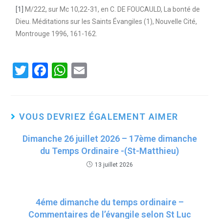
[1]
M/222, sur Mc 10,22-31, en C. DE FOUCAULD, La bonté de
Dieu. Méditations sur les Saints Évangiles (1), Nouvelle Cité,
Montrouge 1996, 161-162.
T
F
W
E
wi
a
h
m
tt
ce
at
ail
er
b
s
VOUS DEVRIEZ ÉGALEMENT AIMER
o
A
Dimanche 26 juillet 2026 – 17ème dimanche
o
p
du Temps Ordinaire -(St-Matthieu)
k
p
13 juillet 2026
4éme dimanche du temps ordinaire –
Commentaires de l’évangile selon St Luc