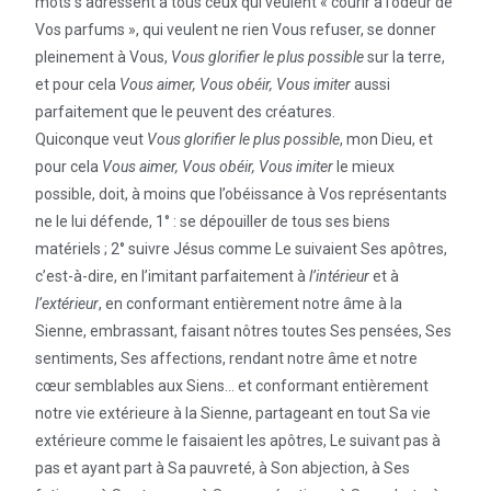
mots s’adressent à tous ceux qui veulent « courir à l’odeur de
Vos parfums », qui veulent ne rien Vous refuser, se donner
pleinement à Vous,
Vous glorifier le plus possible
sur la terre,
et pour cela
Vous aimer, Vous obéir, Vous imiter
aussi
parfaitement que le peuvent des créatures.
Quiconque veut
Vous glorifier le plus possible
, mon Dieu, et
pour cela
Vous aimer, Vous obéir, Vous imiter
le mieux
possible, doit, à moins que l’obéissance à Vos représentants
ne le lui défende, 1° : se dépouiller de tous ses biens
matériels ; 2° suivre Jésus comme Le suivaient Ses apôtres,
c’est-à-dire, en l’imitant parfaitement à
l’intérieur
et à
l’extérieur
, en conformant entièrement notre âme à la
Sienne, embrassant, faisant nôtres toutes Ses pensées, Ses
sentiments, Ses affections, rendant notre âme et notre
cœur semblables aux Siens… et conformant entièrement
notre vie extérieure à la Sienne, partageant en tout Sa vie
extérieure comme le faisaient les apôtres, Le suivant pas à
pas et ayant part à Sa pauvreté, à Son abjection, à Ses