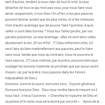
tant d’autres, tendent à nous vider de tout le créé, à nous
détacher de tout ce qui n’est pas vous, pour nous faire vous
aimer uniquement, ô mon Dieu ! En effet, si les plus pauvres
peuvent donner autant que les plus riches, et si les richesses
n’ont d’autre avantage que de pouvoir faire l’aumône, à quoi
celles-ci sont elles bonnes ? Vous leur faites perdre, par vos
paroles présentes, ce seul avantage : elles ne sont donc utiles
absolument à rien. (Et en effet : 1°) Dieu infiniment riche, s’il
veut faire du bien matériellement aux pauvres, peut le faire
sans nous, tandis que nous au contraire, nous ne pouvons le
faire sans lui ; 2°) nous-mêmes, par la prière, pouvons bien plus
soulager les besoins matériels du prochain que par aucun autre
moyen, car, par la prière, nous puisons dans les trésors
inépuisables de Dieu.)
Donnons, comme la veuve,
tout notre vivre…
Soyons généreux…
Donnons tout
pour Dieu… Dieu nous rendra dans la mesure où il
nous faut ; il nous l’a promis : « Cherchez le royaume de Dieu et
sa justice et le reste vous sera donné par surcroît ». ..
Ayons de la