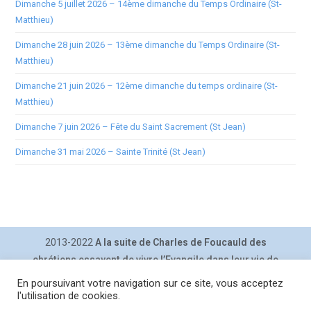
Dimanche 5 juillet 2026 – 14ème dimanche du Temps Ordinaire (St-
Matthieu)
Dimanche 28 juin 2026 – 13ème dimanche du Temps Ordinaire (St-
Matthieu)
Dimanche 21 juin 2026 – 12ème dimanche du temps ordinaire (St-
Matthieu)
Dimanche 7 juin 2026 – Fête du Saint Sacrement (St Jean)
Dimanche 31 mai 2026 – Sainte Trinité (St Jean)
2013-2022
A la suite de Charles de Foucauld des
chrétiens essayent de vivre l’Evangile dans leur vie de
tous les jours.
En poursuivant votre navigation sur ce site, vous acceptez
Contact
|
Inscription lettre
|
Plan du site
|
Mentions légales
|
l'utilisation de cookies.