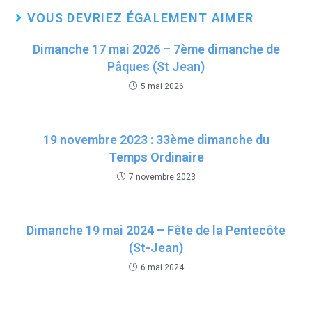
er
b
s
VOUS DEVRIEZ ÉGALEMENT AIMER
o
A
Dimanche 17 mai 2026 – 7ème dimanche de
o
p
Pâques (St Jean)
k
p
5 mai 2026
19 novembre 2023 : 33ème dimanche du
Temps Ordinaire
7 novembre 2023
Dimanche 19 mai 2024 – Fête de la Pentecôte
(St-Jean)
6 mai 2024