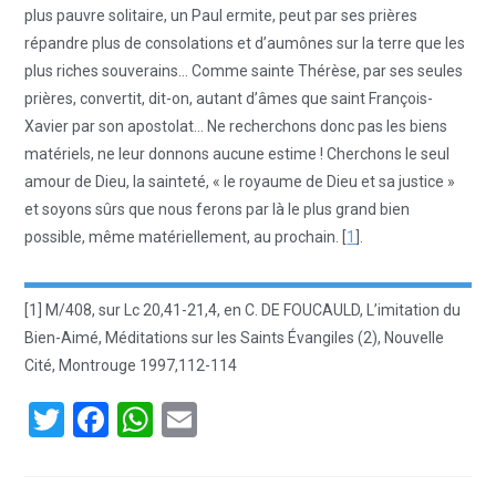
plus pauvre solitaire, un Paul ermite, peut par ses prières
répandre plus de consolations et d’aumônes sur la terre que les
plus riches souverains… Comme sainte Thérèse, par ses seules
prières, convertit, dit-on, autant d’âmes que saint François-
Xavier par son apostolat… Ne recherchons donc pas les biens
matériels, ne leur donnons aucune estime ! Cherchons le seul
amour de Dieu, la sainteté, « le royaume de Dieu et sa justice »
et soyons sûrs que nous ferons par là le plus grand bien
possible, même matériellement, au prochain. [
1
].
[1] M/408, sur Lc 20,41-21,4, en C. DE FOUCAULD, L’imitation du
Bien-Aimé, Méditations sur les Saints Évangiles (2), Nouvelle
Cité, Montrouge 1997,112-114
T
F
W
E
wi
a
h
m
tt
ce
at
ail