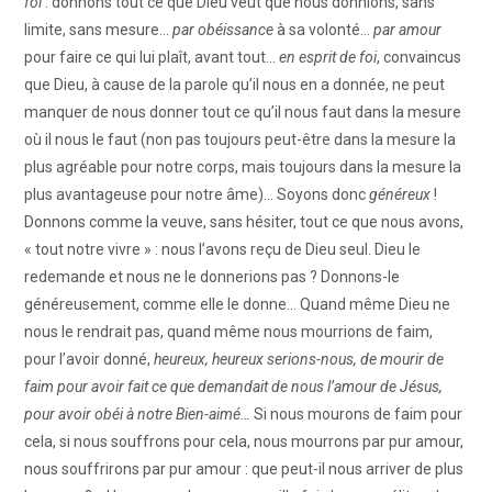
foi
: donnons tout ce que Dieu veut que nous donnions, sans
limite, sans mesure…
par obéissance
à sa volonté…
par amour
pour faire ce qui lui plaît, avant tout…
en esprit de foi
, convaincus
que Dieu, à cause de la parole qu’il nous en a donnée, ne peut
manquer de nous donner tout ce qu’il nous faut dans la mesure
où il nous le faut (non pas toujours peut-être dans la mesure la
plus agréable pour notre corps, mais toujours dans la mesure la
plus avantageuse pour notre âme)… Soyons donc
généreux
!
Donnons comme la veuve, sans hésiter, tout ce que nous avons,
« tout notre vivre » : nous l’avons reçu de Dieu seul. Dieu le
redemande et nous ne le donnerions pas ? Donnons-le
généreusement, comme elle le donne… Quand même Dieu ne
nous le rendrait pas, quand même nous mourrions de faim,
pour l’avoir donné,
heureux, heureux serions-nous, de mourir de
faim pour avoir fait ce que demandait de nous l’amour de Jésus,
pour avoir obéi à notre Bien-aimé…
Si nous mourons de faim pour
cela, si nous souffrons pour cela, nous mourrons par pur amour,
nous souffrirons par pur amour : que peut-il nous arriver de plus