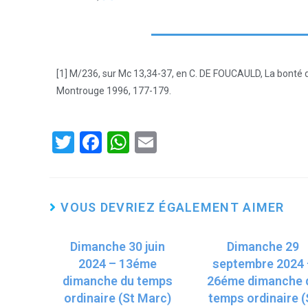
[1] M/236, sur Mc 13,34-37, en C. DE FOUCAULD, La bonté de
Montrouge 1996, 177-179.
T
F
W
E
wi
a
h
m
tt
ce
at
ail
er
b
s
VOUS DEVRIEZ ÉGALEMENT AIMER
o
A
Dimanche 30 juin
o
p
Dimanche 29
2024 – 13éme
septembre 2024 
k
p
dimanche du temps
26éme dimanche 
ordinaire (St Marc)
temps ordinaire (