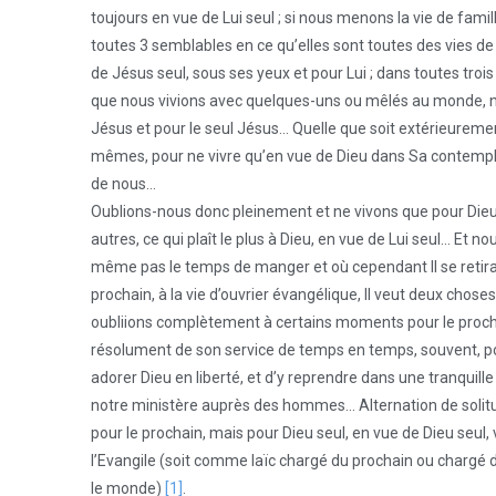
toujours en vue de Lui seul ; si nous menons la vie de famille
toutes 3 semblables en ce qu’elles sont toutes des vies d
de Jésus seul, sous ses yeux et pour Lui ; dans toutes troi
que nous vivions avec quelques-uns ou mêlés au monde, n
Jésus et pour le seul Jésus… Quelle que soit extérieurement 
mêmes, pour ne vivre qu’en vue de Dieu dans Sa contempla
de nous…
Oublions-nous donc pleinement et ne vivons que pour Dieu s
autres, ce qui plaît le plus à Dieu, en vue de Lui seul… Et n
même pas le temps de manger et où cependant Il se retirai
prochain, à la vie d’ouvrier évangélique, Il veut deux choses
oubliions complètement à certains moments pour le prochain
résolument de son service de temps en temps, souvent, pou
adorer Dieu en liberté, et d’y reprendre dans une tranquill
notre ministère auprès des hommes… Alternation de solitud
pour le prochain, mais pour Dieu seul, en vue de Dieu seul
l’Evangile (soit comme laïc chargé du prochain ou char
le monde)
[1]
.