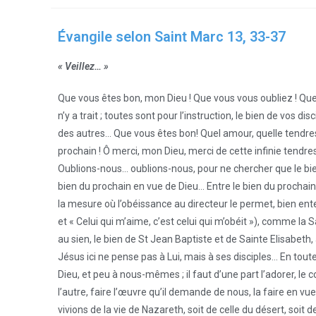
Évangile selon Saint Marc 13, 33-37
« Veillez… »
Que vous êtes bon, mon Dieu ! Que vous vous oubliez ! Qu
n’y a trait ; toutes sont pour l’instruction, le bien de vos
des autres… Que vous êtes bon! Quel amour, quelle tendres
prochain ! Ô merci, mon Dieu, merci de cette infinie tendre
Oublions-nous… oublions-nous, pour ne chercher que le bi
bien du prochain en vue de Dieu… Entre le bien du prochain 
la mesure où l’obéissance au directeur le permet, bien ente
et « Celui qui m’aime, c’est celui qui m’obéit »), comme la
au sien, le bien de St Jean Baptiste et de Sainte Elisabeth
Jésus ici ne pense pas à Lui, mais à ses disciples… En tout
Dieu, et peu à nous-mêmes ; il faut d’une part l’adorer, le
l’autre, faire l’œuvre qu’il demande de nous, la faire en vu
vivions de la vie de Nazareth, soit de celle du désert, soi