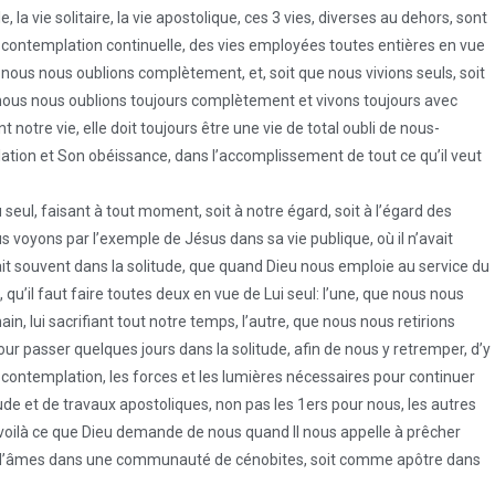
, la vie solitaire, la vie apostolique, ces 3 vies, diverses au dehors, sont
e contemplation continuelle, des vies employées toutes entières en vue
s nous nous oublions complètement, et, soit que nous vivions seuls, soit
ous nous oublions toujours complètement et vivons toujours avec
notre vie, elle doit toujours être une vie de total oubli de nous-
tion et Son obéissance, dans l’accomplissement de tout ce qu’il veut
eul, faisant à tout moment, soit à notre égard, soit à l’égard des
ous voyons par l’exemple de Jésus dans sa vie publique, où il n’avait
t souvent dans la solitude, que quand Dieu nous emploie au service du
, qu’il faut faire toutes deux en vue de Lui seul: l’une, que nous nous
, lui sacrifiant tout notre temps, l’autre, que nous nous retirions
r passer quelques jours dans la solitude, afin de nous y retremper, d’y
e contemplation, les forces et les lumières nécessaires pour continuer
e et de travaux apostoliques, non pas les 1ers pour nous, les autres
, voilà ce que Dieu demande de nous quand Il nous appelle à prêcher
gé d’âmes dans une communauté de cénobites, soit comme apôtre dans