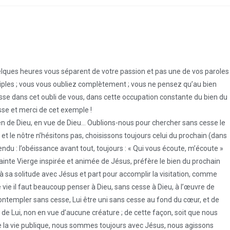
elques heures vous séparent de votre passion et pas une de vos paroles
 disciples ; vous vous oubliez complètement ; vous ne pensez qu’au bien
se dans cet oubli de vous, dans cette occupation constante du bien du
sse et merci de cet exemple !
en de Dieu, en vue de Dieu… Oublions-nous pour chercher sans cesse le
et le nôtre n’hésitons pas, choisissons toujours celui du prochain (dans
ndu : l’obéissance avant tout, toujours : « Qui vous écoute, m’écoute »
 Sainte Vierge inspirée et animée de Jésus, préfère le bien du prochain
, à sa solitude avec Jésus et part pour accomplir la visitation, comme
e vie il faut beaucoup penser à Dieu, sans cesse à Dieu, à l’œuvre de
 contempler sans cesse, Lui être uni sans cesse au fond du cœur, et de
e de Lui, non en vue d’aucune créature ; de cette façon, soit que nous
t de la vie publique, nous sommes toujours avec Jésus, nous agissons