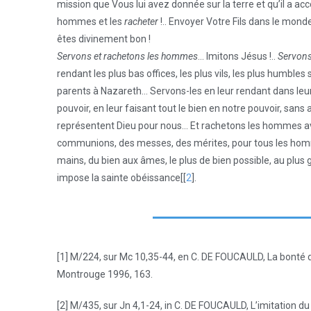
mission que Vous lui avez donnée sur la terre et qu’il a a
hommes et les
racheter
!.. Envoyer Votre Fils dans le mon
êtes divinement bon !
Servons et rachetons les hommes
… Imitons Jésus !..
Servons
rendant les plus bas offices, les plus vils, les plus humble
parents à Nazareth… Servons-les en leur rendant dans leur
pouvoir, en leur faisant tout le bien en notre pouvoir, san
représentent Dieu pour nous… Et rachetons les hommes ave
communions, des messes, des mérites, pour tous les homm
mains, du bien aux âmes, le plus de bien possible, au plus
impose la sainte obéissance[[
2
].
[1] M/224, sur Mc 10,35-44, en C. DE FOUCAULD, La bonté de
Montrouge 1996, 163.
[2] M/435, sur Jn 4,1-24, in C. DE FOUCAULD, L’imitation du