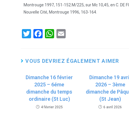
Montrouge 1997, 151-152.M/225, sur Mc 10,45, en C. DE FO
Nouvelle Cité, Montrouge 1996, 163-164.
T
F
W
E
wi
a
h
m
tt
ce
at
ail
er
b
s
VOUS DEVRIEZ ÉGALEMENT AIMER
o
A
Dimanche 16 février
o
p
Dimanche 19 avri
2025 – 6éme
2026 – 3ème
k
p
dimanche du temps
dimanche de Pâq
ordinaire (St Luc)
(St Jean)
4 février 2025
6 avril 2026