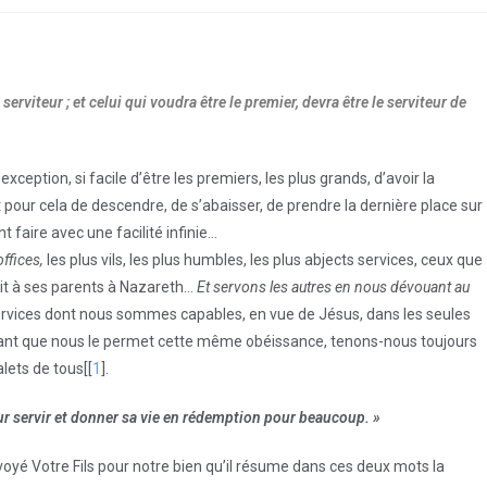
serviteur ; et celui qui voudra être le premier, devra être le serviteur de
eption, si facile d’être les premiers, les plus grands, d’avoir la
t pour cela de descendre, de s’abaisser, de prendre la dernière place sur
nt faire avec une facilité infinie…
ffices,
les plus vils, les plus humbles, les plus abjects services, ceux que
ait à ses parents à Nazareth…
Et servons les autres en nous dévouant au
 services dont nous sommes capables, en vue de Jésus, dans les seules
utant que nous le permet cette même obéissance, tenons-nous toujours
lets de tous[[
1
].
our servir et donner sa vie en rédemption pour beaucoup. »
yé Votre Fils pour notre bien qu’il résume dans ces deux mots la